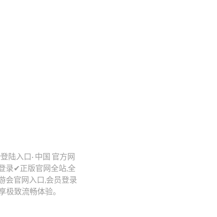
j9登陆入口· 中国 官方网
会官网登录✔正版官网全站,全
9九游会官网入口,会员登录
畅享极致流畅体验。