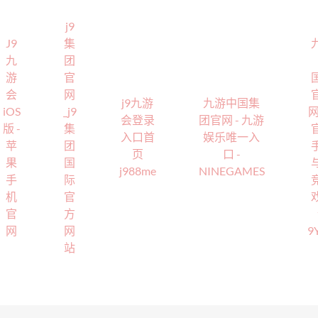
j9
J9
集
九
团
游
官
会
网
j9九游
九游中国集
iOS
_j9
网
会登录
团官网 - 九游
版 -
集
入口首
娱乐唯一入
苹
团
页
口 -
果
国
j988me
NINEGAMES
手
际
机
官
官
方
网
网
9
站