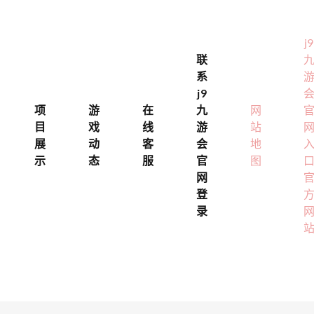
j9
联
系
j9
项
游
在
九
网
目
戏
线
游
站
展
动
客
会
地
示
态
服
官
图
网
登
录