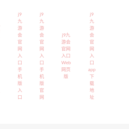
j9
j9
j9
九
九
九
九
游
游
游
游
会
会
j9九
会
会
官
官
游会
官
官
网
网
官网
网
网
入
入
入口
入
入
口
口
Web
口
口
手
手
网页
app
官
机
机
版
下
方
版
版
载
网
入
官
地
站
口
网
址