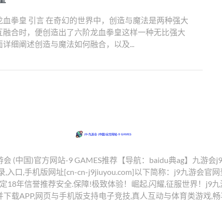
血拳皇 引言 在奇幻的世界中，创造与魔法是两种强大
互融合时，便创造出了六阶龙血拳皇这样一种无比强大
详细阐述创造与魔法如何融合，以及...
九游会 (中国)官方网站-9 GAMES推荐【导航：baidu典ag】九游会
,入口,手机版网址[cn-cn-j9jiuyou.com]以下简称：j9九游
,稳定18年信誉推荐安全.保障!极致体验！崛起,闪耀,征服世界！j
并下载APP,网页与手机版支持电子竞技,真人互动与体育类游戏,