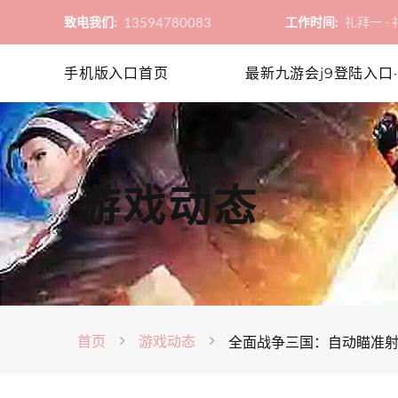
13594780083
致电我们:
工作时间:
礼拜一 - 礼
手机版入口首页
最新九游会j9登陆入口·
游戏动态
首页
游戏动态
全面战争三国：自动瞄准