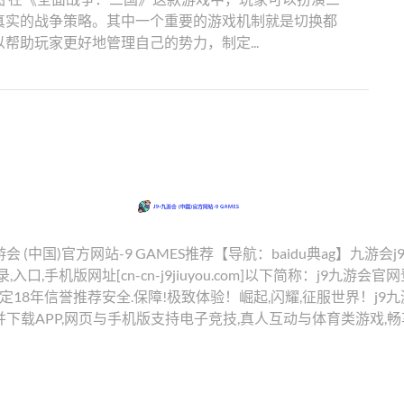
真实的战争策略。其中一个重要的游戏机制就是切换都
帮助玩家更好地管理自己的势力，制定...
九游会 (中国)官方网站-9 GAMES推荐【导航：baidu典ag】九游会
,入口,手机版网址[cn-cn-j9jiuyou.com]以下简称：j9九游
,稳定18年信誉推荐安全.保障!极致体验！崛起,闪耀,征服世界！j
并下载APP,网页与手机版支持电子竞技,真人互动与体育类游戏,