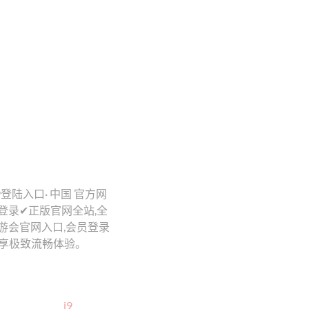
j9登陆入口· 中国 官方网
会官网登录✔正版官网全站,全
9九游会官网入口,会员登录
畅享极致流畅体验。
j9