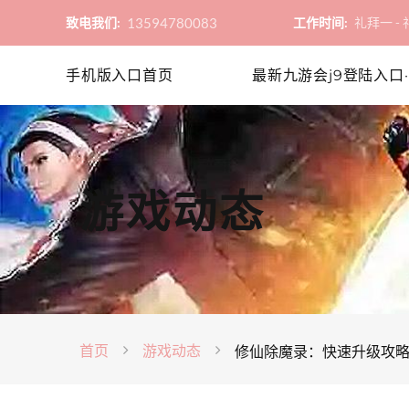
13594780083
致电我们:
工作时间:
礼拜一 - 礼
手机版入口首页
最新九游会j9登陆入口·
游戏动态
首页
游戏动态
修仙除魔录：快速升级攻