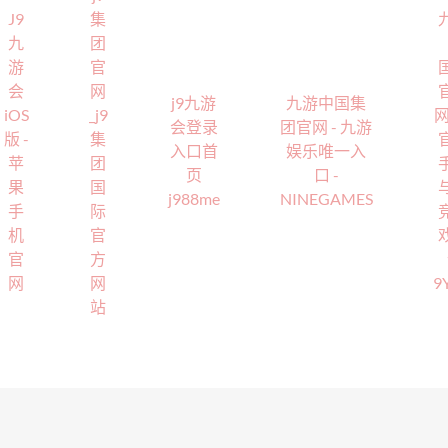
J9
集
九
团
游
官
会
网
j9九游
九游中国集
iOS
_j9
网
会登录
团官网 - 九游
版 -
集
入口首
娱乐唯一入
苹
团
页
口 -
果
国
j988me
NINEGAMES
手
际
机
官
官
方
网
网
9
站