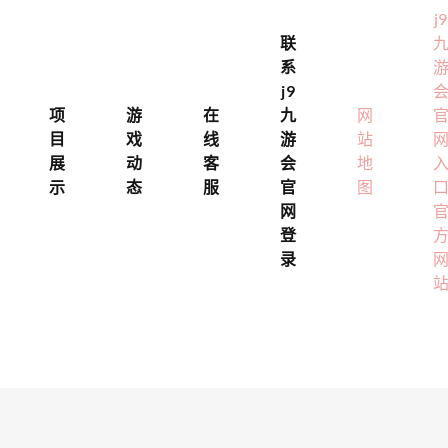
j9
联
系
j9
项
游
在
九
网
目
戏
线
游
站
展
动
客
会
地
示
态
服
官
图
网
登
录