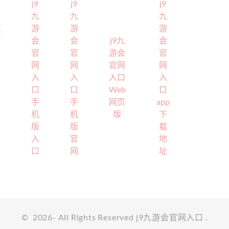
j9
j9
j9
九
九
九
九
游
游
游
游
会
会
j9九
会
会
官
官
游会
官
官
网
网
官网
网
网
入
入
入口
入
入
口
口
Web
口
口
手
手
网页
app
官
机
机
版
下
方
版
版
载
网
入
官
地
站
口
网
址
©
2026
- All Rights Reserved
j9九游会官网入口
.